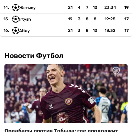
14.
21
4
7
10
23:34
19
Жетысу
15.
19
3
8
8
19:25
17
Irtysh
16.
21
3
8
10
18:32
17
Altay
Новости Футбол
Ордабасы против Тобыла: где продолжит