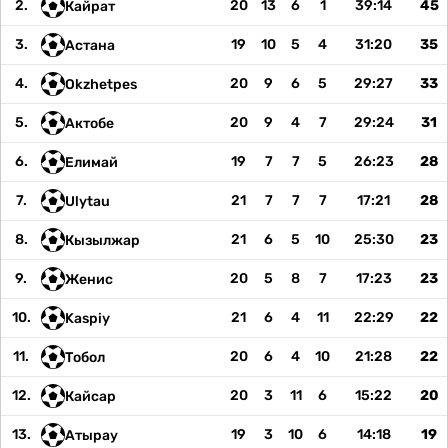
2.
20
13
6
1
39:14
45
Кайрат
3.
19
10
5
4
31:20
35
Астана
4.
20
9
6
5
29:27
33
Okzhetpes
5.
20
9
4
7
29:24
31
Актобе
6.
19
7
7
5
26:23
28
Елимай
7.
21
7
7
7
17:21
28
Ulytau
8.
21
6
5
10
25:30
23
Кызылжар
9.
20
5
8
7
17:23
23
Женис
10.
21
6
4
11
22:29
22
Kaspiy
11.
20
6
4
10
21:28
22
Тобол
12.
20
3
11
6
15:22
20
Кайсар
13.
19
3
10
6
14:18
19
Атырау