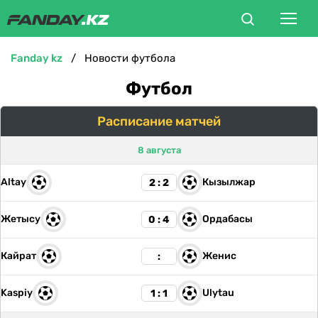
fanday kz
Новости футбола
ФУТБОЛ
Футбол
БОКС
Расписание матчей
ММА
8 августа
Altay
Кызылжар
2 : 2
ТЕННИС
Жетысу
Ордабасы
0 : 4
ХОККЕЙ
Кайрат
Женис
:
ФУТЗАЛ
Kaspiy
Ulytau
1 : 1
ВЕЛОСПОРТ