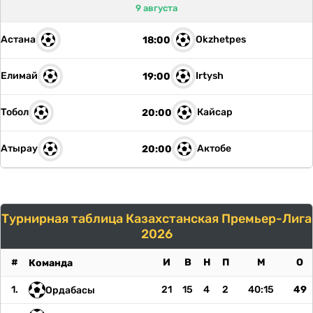
9 августа
ЧМ-2026
Астана
Okzhetpes
18:00
ДРУГИЕ
Елимай
Irtysh
19:00
БУКМЕКЕРЫ
Тобол
Кайсар
20:00
Атырау
Актобе
20:00
Турнирная таблица Казахстанская Премьер-Лига
2026
#
И
В
Н
П
М
О
Команда
1.
21
15
4
2
40:15
49
Ордабасы