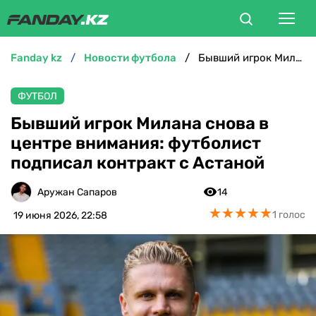
fanday kz
новости футбола
Бывший игрок Милана снова в центре внимания: футболист подписал контракт с Астаной
ФУТБОЛ
ФУТБОЛ
БОКС
Бывший игрок Милана снова в
центре внимания: футболист
ММА
подписал контракт с Астаной
ТЕННИС
Аружан Сапаров
14
★
★
★
★
★
★
★
★
★
★
1 голос
19 июня 2026, 22:58
ХОККЕЙ
ФУТЗАЛ
ВЕЛОСПОРТ