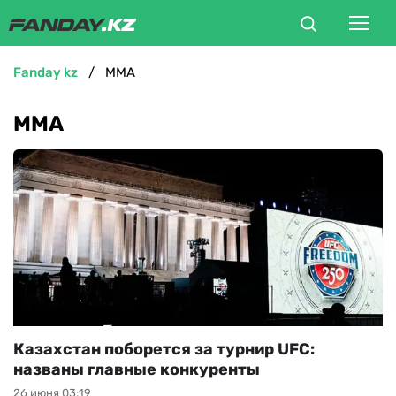
fanday kz
ММА
ФУТБОЛ
ММА
БОКС
ММА
ТЕННИС
ХОККЕЙ
ФУТЗАЛ
Казахстан поборется за турнир UFC:
названы главные конкуренты
ВЕЛОСПОРТ
26 июня 03:19