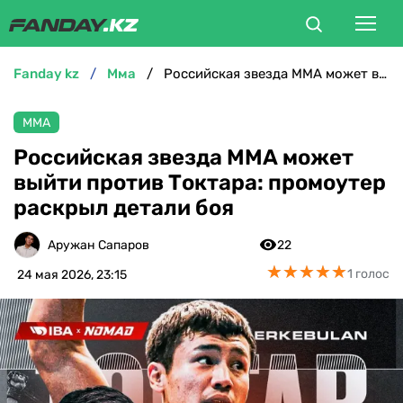
fanday kz
мма
Российская звезда ММА может выйти против Токтара: промоутер раскрыл детали боя
ФУТБОЛ
ММА
БОКС
Российская звезда ММА может
выйти против Токтара: промоутер
ММА
раскрыл детали боя
ТЕННИС
Аружан Сапаров
22
★
★
★
★
★
★
★
★
★
★
1 голос
24 мая 2026, 23:15
ХОККЕЙ
ФУТЗАЛ
ВЕЛОСПОРТ