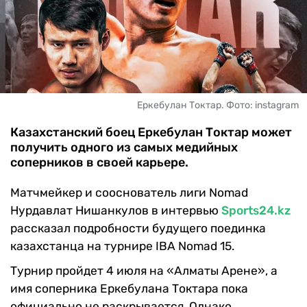
ЧМ-2026
ДРУГИЕ
БУКМЕКЕРЫ
Еркебулан Токтар. Фото: instagram
Казахстанский боец Еркебулан Токтар может
получить одного из самых медийных
соперников в своей карьере.
Матчмейкер и сооснователь лиги Nomad
Нурдавлат Нишанкулов в интервью
Sports24.kz
рассказал подробности будущего поединка
казахстанца на турнире IBA Nomad 15.
Турнир пройдет 4 июля на «Алматы Арене», а
имя соперника Еркебулана Токтара пока
официально не раскрывается. Однако