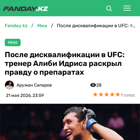
fanday kz
мма
После дисквалификации в UFC: тренер Алиби Идриса раскрыл правду о препаратах
ФУТБОЛ
ММА
БОКС
После дисквалификации в UFC:
тренер Алиби Идриса раскрыл
ММА
правду о препаратах
ТЕННИС
Аружан Сапаров
28
★
★
★
★
★
★
★
★
★
★
1 голос
21 мая 2026, 23:59
ХОККЕЙ
ФУТЗАЛ
ВЕЛОСПОРТ