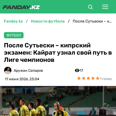
fanday kz
новости футбола
После Сутьески – кипрский экзамен: Кайрат узнал свой путь в Лиге чемпионов
ФУТБОЛ
ФУТБОЛ
БОКС
После Сутьески – кипрский
экзамен: Кайрат узнал свой путь в
ММА
Лиге чемпионов
ТЕННИС
Аружан Сапаров
17
★
★
★
★
★
★
★
★
★
★
1 голос
17 июня 2026, 23:04
ХОККЕЙ
ФУТЗАЛ
ВЕЛОСПОРТ