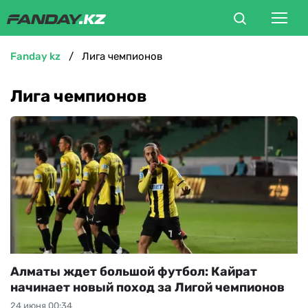
fanday kz
Лига чемпионов
ФУТБОЛ
Лига чемпионов
БОКС
ММА
ТЕННИС
ХОККЕЙ
ФУТЗАЛ
Алматы ждет большой футбол: Кайрат
начинает новый поход за Лигой чемпионов
ВЕЛОСПОРТ
24 июня 00:34