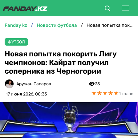
fanday kz
новости футбола
Новая попытка покорить Лигу чемпионов: Кайрат получил соперника из Черногории
ФУТБОЛ
ФУТБОЛ
БОКС
Новая попытка покорить Лигу
чемпионов: Кайрат получил
ММА
соперника из Черногории
ТЕННИС
Аружан Сапаров
25
★
★
★
★
★
★
★
★
★
★
1 голос
17 июня 2026, 00:33
ХОККЕЙ
ФУТЗАЛ
ВЕЛОСПОРТ