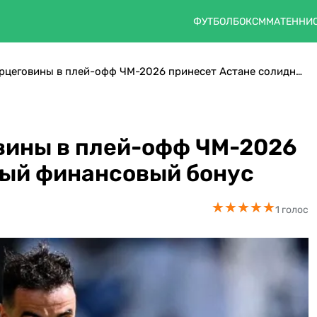
ФУТБОЛ
БОКС
ММА
ТЕННИ
Выход Боснии и Герцеговины в плей-офф ЧМ-2026 принесет Астане солидный финансовый бонус
вины в плей-офф ЧМ-2026
ный финансовый бонус
★
★
★
★
★
★
★
★
★
★
1 голос