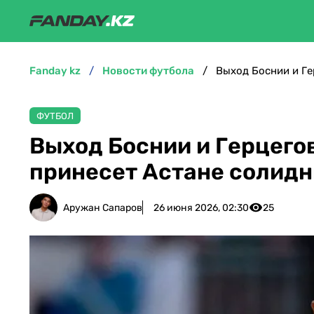
fanday kz
новости футбола
ФУТБОЛ
Выход Боснии и Герцего
принесет Астане солид
Аружан Сапаров
26 июня 2026, 02:30
25