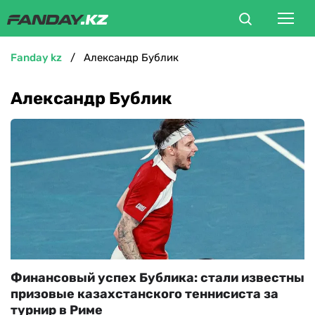
fanday kz
Александр Бублик
ФУТБОЛ
Александр Бублик
БОКС
ММА
ТЕННИС
ХОККЕЙ
ФУТЗАЛ
Финансовый успех Бублика: стали известны
призовые казахстанского теннисиста за
ВЕЛОСПОРТ
турнир в Риме