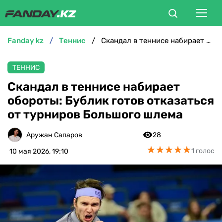
fanday kz
теннис
Скандал в теннисе набирает обороты: Бублик готов отказаться от турниров Большого шлема
ФУТБОЛ
ТЕННИС
БОКС
Скандал в теннисе набирает
обороты: Бублик готов отказаться
ММА
от турниров Большого шлема
ТЕННИС
Аружан Сапаров
28
★
★
★
★
★
★
★
★
★
★
1 голос
10 мая 2026, 19:10
ХОККЕЙ
ФУТЗАЛ
ВЕЛОСПОРТ