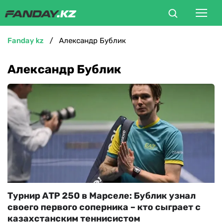
fanday kz
Александр Бублик
ФУТБОЛ
Александр Бублик
БОКС
ММА
ТЕННИС
ХОККЕЙ
ФУТЗАЛ
Турнир АТР 250 в Марселе: Бублик узнал
своего первого соперника – кто сыграет с
ВЕЛОСПОРТ
казахстанским теннисистом