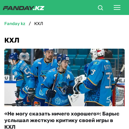
fanday kz
КХЛ
ФУТБОЛ
КХЛ
БОКС
ММА
ТЕННИС
ХОККЕЙ
ФУТЗАЛ
«Не могу сказать ничего хорошего‎»: Барыс
услышал жесткую критику своей игры в
ВЕЛОСПОРТ
КХЛ