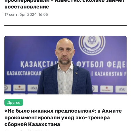
прооперировали – известно, сколько займёт
восстановление
ЧМ-2026
17 сентября 2024, 16:05
ДРУГИЕ
БУКМЕКЕРЫ
Другое
«Не было никаких предпосылок»: в Ахмате
прокомментировали уход экс-тренера
сборной Казахстана