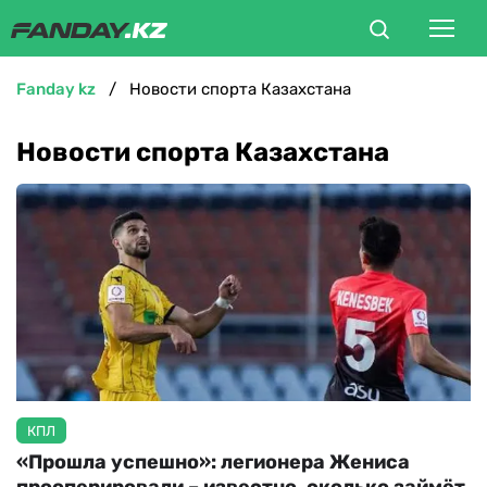
fanday kz
Новости спорта Казахстана
ФУТБОЛ
Новости спорта Казахстана
БОКС
ММА
ТЕННИС
ХОККЕЙ
ФУТЗАЛ
КПЛ
«Прошла успешно»: легионера Жениса
ВЕЛОСПОРТ