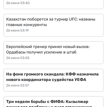
26 июня 03:40
Казахстан поборется за турнир UFC: названы
главные конкуренты
26 июня 03:19
Европейский тренер принял новый вызов:
Ордабасы получил усиление в штаб
26 июня 03:05
На фоне громкого скандала: КФФ назначила
нового координатора судейства УЕФА
26 июня 02:57
Три недели борьбы с ФИФА: Кызылжар