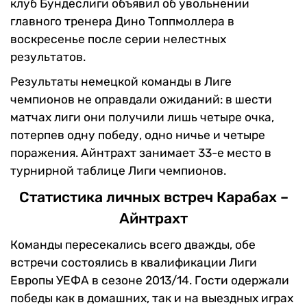
клуб Бундеслиги объявил об увольнении
главного тренера Дино Топпмоллера в
воскресенье после серии нелестных
результатов.
Результаты немецкой команды в Лиге
чемпионов не оправдали ожиданий: в шести
матчах лиги они получили лишь четыре очка,
потерпев одну победу, одно ничье и четыре
поражения. Айнтрахт занимает 33-е место в
турнирной таблице Лиги чемпионов.
Статистика личных встреч Карабах –
Айнтрахт
Команды пересекались всего дважды, обе
встречи состоялись в квалификации Лиги
Европы УЕФА в сезоне 2013/14. Гости одержали
победы как в домашних, так и на выездных играх