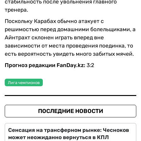
стабильность после увольнения главного
тренера.
Поскольку Карабах обычно атакует с
решимостью перед домашними болельщиками, а
Айнтрахт склонен играть вперед вне
зависимости от места проведения поединка, то
есть вероятность увидеть много забитых мячей.
Прогноз редакции FanDay.kz:
3:2
Лига чемпионов
ПОСЛЕДНИЕ НОВОСТИ
Сенсация на трансферном рынке: Чесноков
может неожиданно вернуться в КПЛ