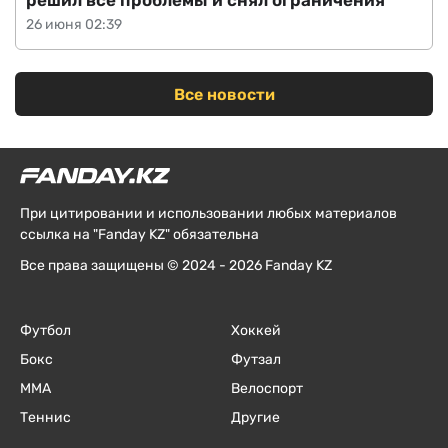
решил все проблемы и снял ограничения
26 июня 02:39
Все новости
При цитировании и использовании любых материалов
ссылка на "Fanday KZ" обязательна
Все права защищены © 2024 - 2026 Fanday KZ
Футбол
Хоккей
Бокс
Футзал
ММА
Велоспорт
Теннис
Другие