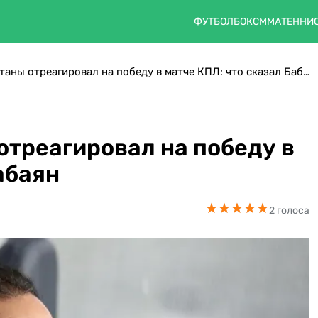
ФУТБОЛ
БОКС
ММА
ТЕННИ
Главный тренер Астаны отреагировал на победу в матче КПЛ: что сказал Бабаян
отреагировал на победу в
абаян
★
★
★
★
★
★
★
★
★
★
2 голоса