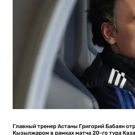
Главный тренер Астаны Григорий Бабаян отр
Кызылжаром в рамках матча 20-го тура Каз