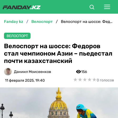
fanday kz
велоспорт
Велоспорт на шоссе: Федоров стал чемпионом Азии – пьедестал почти казахстанский
ФУТБОЛ
ВЕЛОСПОРТ
БОКС
Велоспорт на шоссе: Федоров
стал чемпионом Азии – пьедестал
ММА
почти казахстанский
ТЕННИС
Даниил Моисеенков
156
★
★
★
★
★
★
★
★
★
★
0 голосов
11 февраля 2025, 19:40
ХОККЕЙ
ФУТЗАЛ
ВЕЛОСПОРТ