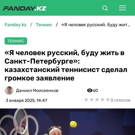
fanday kz
теннис
«Я человек русский, буду жить в Санкт-Петербурге»: казахстанский теннисист сделал громкое заявление
ФУТБОЛ
ТЕННИС
БОКС
«Я человек русский, буду жить в
Санкт-Петербурге»:
ММА
казахстанский теннисист сделал
громкое заявление
ТЕННИС
Даниил Моисеенков
60
ХОККЕЙ
★
★
★
★
★
★
★
★
★
★
0 голосов
3 января 2025, 14:47
ФУТЗАЛ
ВЕЛОСПОРТ