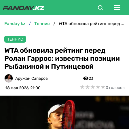
fanday kz
теннис
WTA обновила рейтинг перед Ролан Гаррос: известны позиции Рыбакиной и Путинцевой
ФУТБОЛ
ТЕННИС
БОКС
WTA обновила рейтинг перед
Ролан Гаррос: известны позиции
ММА
Рыбакиной и Путинцевой
ТЕННИС
Аружан Сапаров
23
★
★
★
★
★
★
★
★
★
★
0 голосов
18 мая 2026, 21:00
ХОККЕЙ
ФУТЗАЛ
ВЕЛОСПОРТ