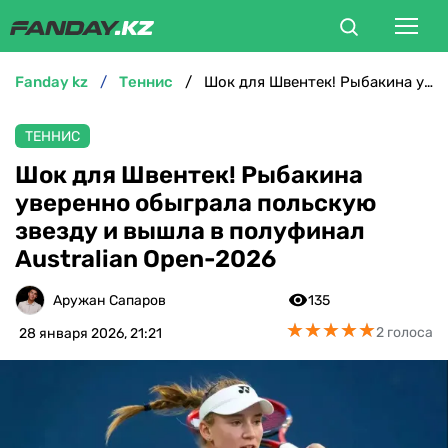
fanday kz
теннис
Шок для Швентек! Рыбакина уверенно обыграла польскую звезду и вышла в полуфинал Australian Open-2026
ФУТБОЛ
ТЕННИС
БОКС
Шок для Швентек! Рыбакина
уверенно обыграла польскую
ММА
звезду и вышла в полуфинал
Australian Open-2026
ТЕННИС
Аружан Сапаров
135
ХОККЕЙ
★
★
★
★
★
★
★
★
★
★
2 голоса
28 января 2026, 21:21
ФУТЗАЛ
ВЕЛОСПОРТ