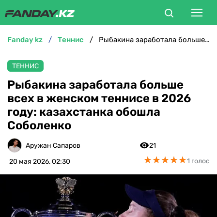
fanday kz
теннис
Рыбакина заработала больше всех в женском теннисе в 2026 году: казахстанка обошла Соболенко
ФУТБОЛ
ТЕННИС
БОКС
Рыбакина заработала больше
всех в женском теннисе в 2026
ММА
году: казахстанка обошла
Соболенко
ТЕННИС
Аружан Сапаров
21
ХОККЕЙ
★
★
★
★
★
★
★
★
★
★
1 голос
20 мая 2026, 02:30
ФУТЗАЛ
ВЕЛОСПОРТ