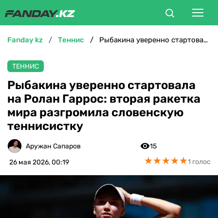
fanday kz
теннис
Рыбакина уверенно стартовала на Ролан Гаррос: вторая ракетка мира разгромила словенскую теннисистку
ФУТБОЛ
ТЕННИС
БОКС
Рыбакина уверенно стартовала
на Ролан Гаррос: вторая ракетка
ММА
мира разгромила словенскую
теннисистку
ТЕННИС
Аружан Сапаров
15
ХОККЕЙ
★
★
★
★
★
★
★
★
★
★
1 голос
26 мая 2026, 00:19
ФУТЗАЛ
ВЕЛОСПОРТ