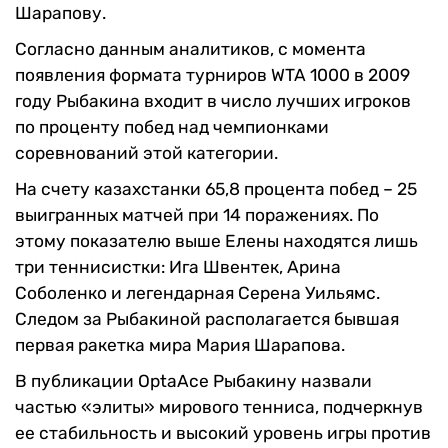
Шарапову.
Согласно данным аналитиков, с момента
появления формата турниров WTA 1000 в 2009
году Рыбакина входит в число лучших игроков
по проценту побед над чемпионками
соревнований этой категории.
На счету казахстанки 65,8 процента побед – 25
выигранных матчей при 14 поражениях. По
этому показателю выше Елены находятся лишь
три теннисистки: Ига Швентек, Арина
Соболенко и легендарная Серена Уильямс.
Следом за Рыбакиной располагается бывшая
первая ракетка мира Мария Шарапова.
В публикации OptaAce Рыбакину назвали
частью «элиты» мирового тенниса, подчеркнув
ее стабильность и высокий уровень игры против