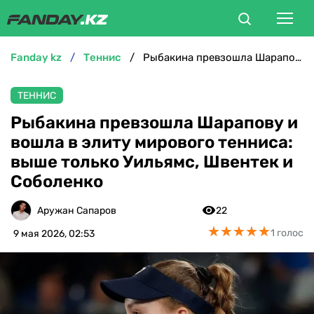
fanday kz
теннис
Рыбакина превзошла Шарапову и вошла в элиту мирового тенниса: выше только Уильямс, Швентек и Соболенко
ФУТБОЛ
ТЕННИС
БОКС
Рыбакина превзошла Шарапову и
вошла в элиту мирового тенниса:
ММА
выше только Уильямс, Швентек и
Соболенко
ТЕННИС
Аружан Сапаров
22
ХОККЕЙ
★
★
★
★
★
★
★
★
★
★
1 голос
9 мая 2026, 02:53
ФУТЗАЛ
ВЕЛОСПОРТ