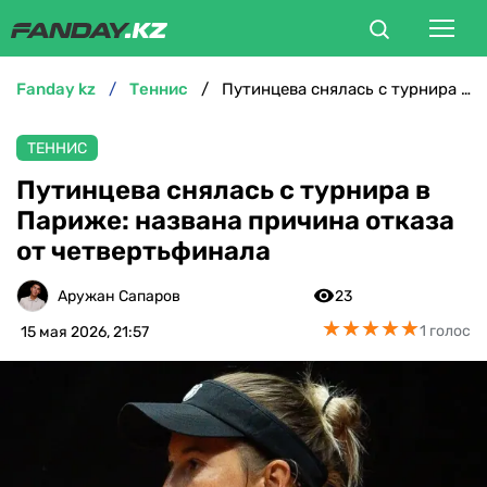
fanday kz
теннис
Путинцева снялась с турнира в Париже: названа причина отказа от четвертьфинала
ФУТБОЛ
ТЕННИС
БОКС
Путинцева снялась с турнира в
Париже: названа причина отказа
ММА
от четвертьфинала
ТЕННИС
Аружан Сапаров
23
★
★
★
★
★
★
★
★
★
★
1 голос
15 мая 2026, 21:57
ХОККЕЙ
ФУТЗАЛ
ВЕЛОСПОРТ