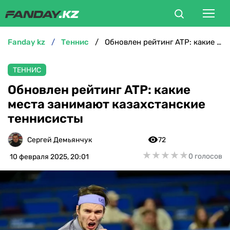
fanday kz
теннис
Обновлен рейтинг ATP: какие места занимают казахстанские теннисисты
ФУТБОЛ
ТЕННИС
БОКС
Обновлен рейтинг ATP: какие
места занимают казахстанские
ММА
теннисисты
ТЕННИС
Сергей Демьянчук
72
★
★
★
★
★
★
★
★
★
★
0 голосов
10 февраля 2025, 20:01
ХОККЕЙ
ФУТЗАЛ
ВЕЛОСПОРТ