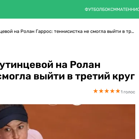
ФУТБОЛ
БОКС
ММА
ТЕННИ
Казахстан остался без Путинцевой на Ролан Гаррос: теннисистка не смогла выйти в третий круг
Путинцевой на Ролан
смогла выйти в третий круг
★
★
★
★
★
★
★
★
★
★
1 голос