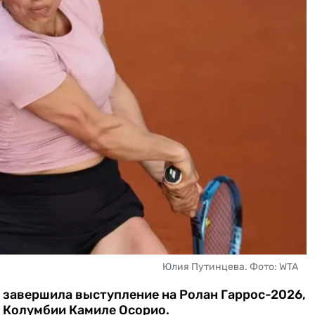
Юлия Путинцева. Фото: WTA
 завершила выступление на Ролан Гаррос-2026,
е Колумбии Камиле Осорио.