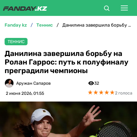
fanday kz
теннис
Данилина завершила борьбу на Ролан Гаррос: путь к полуфиналу преградили чемпионы
ФУТБОЛ
ТЕННИС
БОКС
Данилина завершила борьбу на
Ролан Гаррос: путь к полуфиналу
ММА
преградили чемпионы
ТЕННИС
Аружан Сапаров
32
★
★
★
★
★
★
★
★
★
★
2 голоса
2 июня 2026, 01:55
ХОККЕЙ
ФУТЗАЛ
ВЕЛОСПОРТ