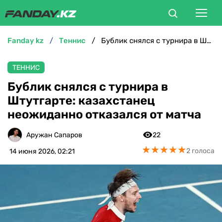
fanday kz
теннис
Бублик снялся с турнира в Штутгарте: казахстанец неожиданно отказался от матча
ФУТБОЛ
ТЕННИС
БОКС
Бублик снялся с турнира в
Штутгарте: казахстанец
ММА
неожиданно отказался от матча
ТЕННИС
Аружан Сапаров
22
★
★
★
★
★
★
★
★
★
★
2 голоса
14 июня 2026, 02:21
ХОККЕЙ
ФУТЗАЛ
ВЕЛОСПОРТ