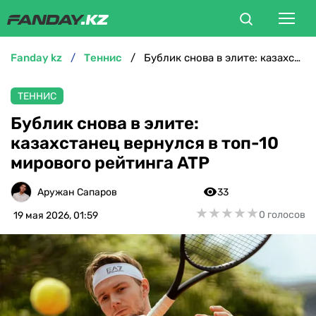
fanday kz
теннис
Бублик снова в элите: казахстанец вернулся в топ-10 мирового рейтинга ATP
ФУТБОЛ
ТЕННИС
БОКС
Бублик снова в элите:
казахстанец вернулся в топ-10
ММА
мирового рейтинга ATP
ТЕННИС
Аружан Сапаров
33
★
★
★
★
★
★
★
★
★
★
0 голосов
19 мая 2026, 01:59
ХОККЕЙ
ФУТЗАЛ
ВЕЛОСПОРТ