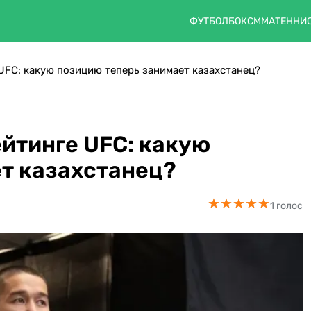
ФУТБОЛ
БОКС
ММА
ТЕННИ
 UFC: какую позицию теперь занимает казахстанец?
ейтинге UFC: какую
т казахстанец?
★
★
★
★
★
★
★
★
★
★
1 голос