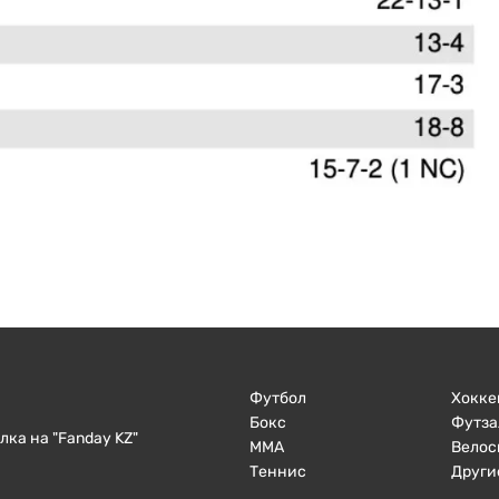
Футбол
Хокке
Бокс
Футза
ка на "Fanday KZ"
ММА
Велос
Теннис
Други