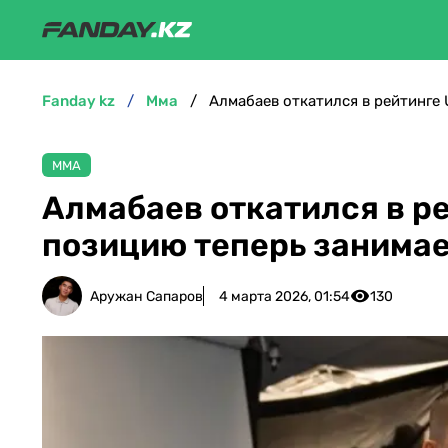
fanday kz
мма
Алмабаев откатился в рейтинге
ММА
Алмабаев откатился в р
позицию теперь занимае
Аружан Сапаров
4 марта 2026, 01:54
130