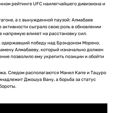
енном рейтинге UFC наилегчайшего дивизиона и
агоне, а с вынужденной паузой: Алмабаев
е активности сыграло свою роль в обновлении
е напрямую влияет на расстановку сил.
а, одержавший победу над Брэндоном Морено.
замену Алмабаеву, который изначально должен
ение позволило ему укрепить позиции и обойти
жа. Следом располагаются Манел Капе и Тацуро
инадлежит Джошуа Вану, а борьба за статус
бороты.