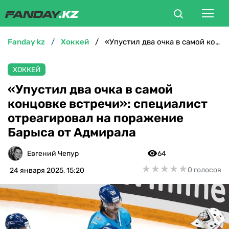
fanday kz
хоккей
«‎Упустил два очка в самой концовке встречи»: специалист отреагировал на поражение Барыса от Адмирала
ФУТБОЛ
ХОККЕЙ
БОКС
«‎Упустил два очка в самой
концовке встречи»: специалист
ММА
отреагировал на поражение
Барыса от Адмирала
ТЕННИС
Евгений Чепур
64
ХОККЕЙ
★
★
★
★
★
★
★
★
★
★
0 голосов
24 января 2025, 15:20
ФУТЗАЛ
ВЕЛОСПОРТ