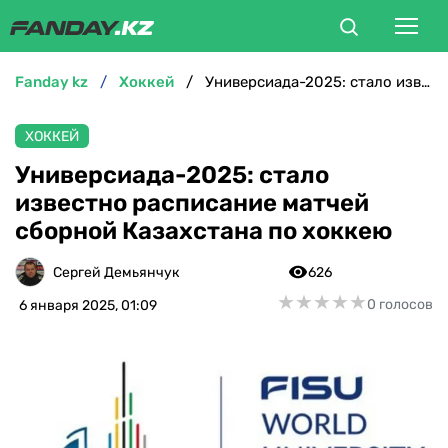
fanday kz
хоккей
Универсиада-2025: стало известно расписание матчей сборной Казахстана по хоккею
ФУТБОЛ
ХОККЕЙ
БОКС
Универсиада-2025: стало
известно расписание матчей
ММА
сборной Казахстана по хоккею
ТЕННИС
Сергей Демьянчук
626
★
★
★
★
★
★
★
★
★
★
0 голосов
6 января 2025, 01:09
ХОККЕЙ
ФУТЗАЛ
ВЕЛОСПОРТ