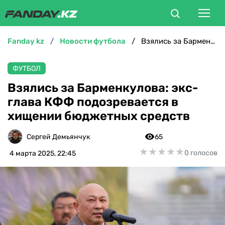
fanday kz
новости футбола
Взялись за Барменкулова: экс-глава КФФ подозревается в хищении бюджетных средств
ФУТБОЛ
ФУТБОЛ
БОКС
Взялись за Барменкулова: экс-
глава КФФ подозревается в
ММА
хищении бюджетных средств
ТЕННИС
Сергей Демьянчук
65
★
★
★
★
★
★
★
★
★
★
0 голосов
4 марта 2025, 22:45
ХОККЕЙ
ФУТЗАЛ
ВЕЛОСПОРТ