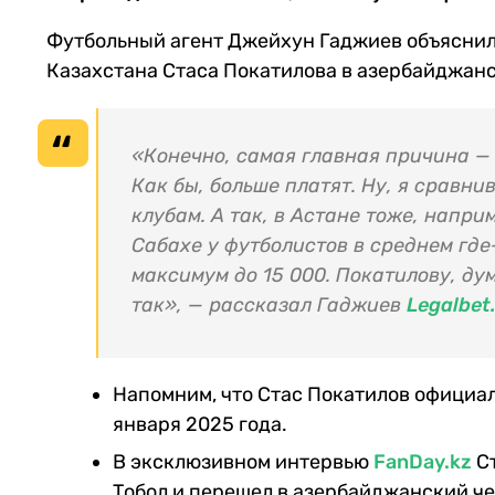
Футбольный агент Джейхун Гаджиев объяснил
Казахстана Стаса Покатилова в азербайджанс
«Конечно, самая главная причина —
Как бы, больше платят. Ну, я сравн
клубам. А так, в Астане тоже, напри
Сабахе у футболистов в среднем где-
максимум до 15 000. Покатилову, ду
так», — рассказал Гаджиев
Legalbet
Напомним, что Стас Покатилов официал
января 2025 года.
В эксклюзивном интервью
FanDay.kz
Ст
Тобол и перешел в азербайджанский ч