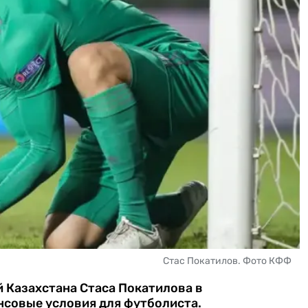
Стас Покатилов. Фото КФФ
 Казахстана Стаса Покатилова в
нсовые условия для футболиста.