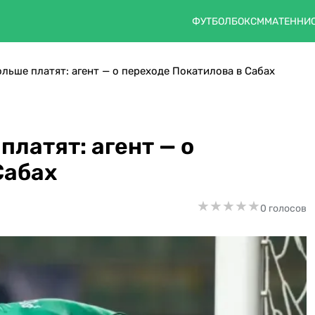
ФУТБОЛ
БОКС
ММА
ТЕННИ
льше платят: агент — о переходе Покатилова в Сабах
латят: агент — о
Сабах
★
★
★
★
★
★
★
★
★
★
0 голосов