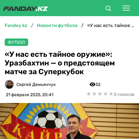
fanday kz
новости футбола
«У нас есть тайное оружие»: Уразбахтин — о предстоящем матче за Суперкубок
ФУТБОЛ
ФУТБОЛ
БОКС
«У нас есть тайное оружие»:
Уразбахтин — о предстоящем
ММА
матче за Суперкубок
ТЕННИС
Сергей Демьянчук
52
★
★
★
★
★
★
★
★
★
★
0 голосов
21 февраля 2025, 20:41
ХОККЕЙ
ФУТЗАЛ
ВЕЛОСПОРТ