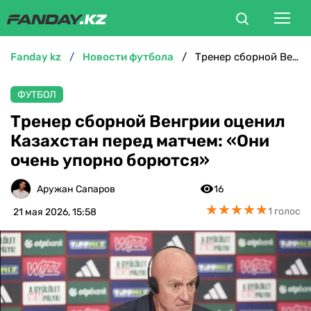
fanday kz
новости футбола
Тренер сборной Венгрии оценил Казахстан перед матчем: «Они очень упорно борются»
ФУТБОЛ
ФУТБОЛ
БОКС
Тренер сборной Венгрии оценил
Казахстан перед матчем: «Они
ММА
очень упорно борются»
ТЕННИС
Аружан Сапаров
16
★
★
★
★
★
★
★
★
★
★
1 голос
21 мая 2026, 15:58
ХОККЕЙ
ФУТЗАЛ
ВЕЛОСПОРТ