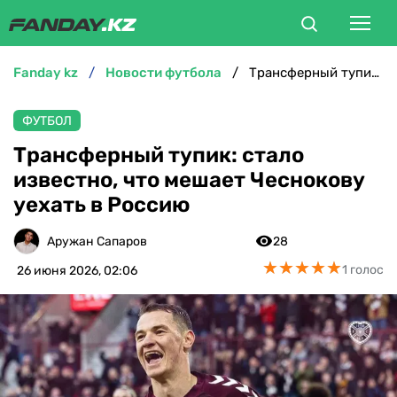
fanday kz
новости футбола
Трансферный тупик: стало известно, что мешает Чеснокову уехать в Россию
ФУТБОЛ
ФУТБОЛ
БОКС
Трансферный тупик: стало
известно, что мешает Чеснокову
ММА
уехать в Россию
ТЕННИС
Аружан Сапаров
28
★
★
★
★
★
★
★
★
★
★
1 голос
26 июня 2026, 02:06
ХОККЕЙ
ФУТЗАЛ
ВЕЛОСПОРТ