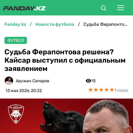
fanday kz
новости футбола
Судьба Ферапонтова решена? Кайсар выступил с официальным заявлением
ФУТБОЛ
ФУТБОЛ
БОКС
Судьба Ферапонтова решена?
Кайсар выступил с официальным
ММА
заявлением
ТЕННИС
Аружан Сапаров
15
★
★
★
★
★
★
★
★
★
★
1 голос
13 мая 2026, 20:22
ХОККЕЙ
ФУТЗАЛ
ВЕЛОСПОРТ