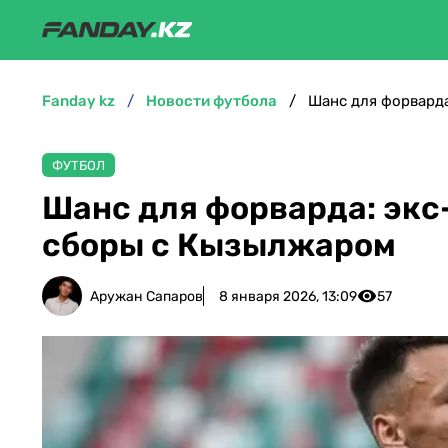
fanday kz
новости футбола
Шанс для форварда
ФУТБОЛ
Шанс для форварда: экс
сборы с Кызылжаром
Аружан Сапаров
8 января 2026, 13:09
57