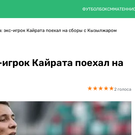
ФУТБОЛ
БОКС
ММА
ТЕННИ
: экс-игрок Кайрата поехал на сборы с Кызылжаром
-игрок Кайрата поехал на
★
★
★
★
★
★
★
★
★
★
2 голоса