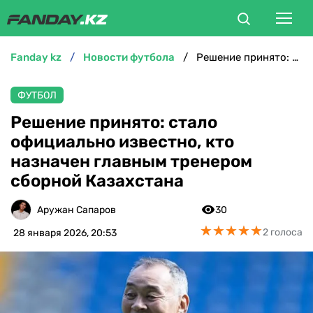
fanday kz
новости футбола
Решение принято: стало официально известно, кто назначен главным тренером сборной Казахстана
ФУТБОЛ
ФУТБОЛ
БОКС
Решение принято: стало
официально известно, кто
ММА
назначен главным тренером
сборной Казахстана
ТЕННИС
Аружан Сапаров
30
ХОККЕЙ
★
★
★
★
★
★
★
★
★
★
2 голоса
28 января 2026, 20:53
ФУТЗАЛ
ВЕЛОСПОРТ