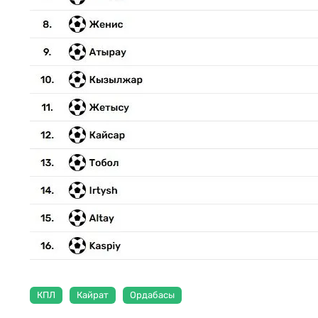
КПЛ
Кайрат
Ордабасы