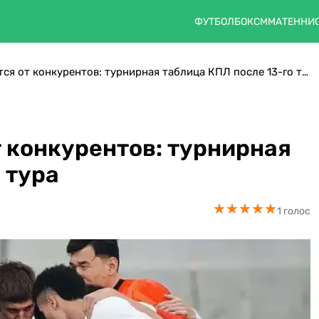
ФУТБОЛ
БОКС
ММА
ТЕННИ
Ордабасы отрывается от конкурентов: турнирная таблица КПЛ после 13-го тура
 конкурентов: турнирная
 тура
★
★
★
★
★
★
★
★
★
★
1 голос