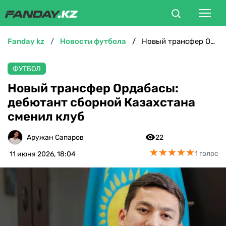
fanday kz
новости футбола
Новый трансфер Ордабасы: дебютант сборной Казахстана сменил клуб
ФУТБОЛ
ФУТБОЛ
БОКС
Новый трансфер Ордабасы:
дебютант сборной Казахстана
ММА
сменил клуб
ТЕННИС
Аружан Сапаров
22
★
★
★
★
★
★
★
★
★
★
1 голос
11 июня 2026, 18:04
ХОККЕЙ
ФУТЗАЛ
ВЕЛОСПОРТ