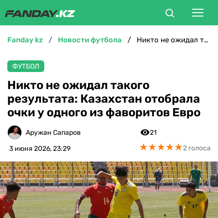
fanday kz
новости футбола
Никто не ожидал такого результата: Казахстан отобрала очки у одного из фаворитов Евро
ФУТБОЛ
ФУТБОЛ
БОКС
Никто не ожидал такого
результата: Казахстан отобрала
ММА
очки у одного из фаворитов Евро
ТЕННИС
Аружан Сапаров
21
★
★
★
★
★
★
★
★
★
★
2 голоса
3 июня 2026, 23:29
ХОККЕЙ
ФУТЗАЛ
ВЕЛОСПОРТ