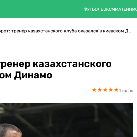
ФУТБОЛ
БОКС
ММА
ТЕННИ
Неожиданный поворот: тренер казахстанского клуба оказался в киевском Динамо
ренер казахстанского
ком Динамо
★
★
★
★
★
★
★
★
★
★
1 голос