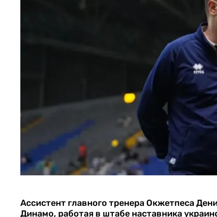
Ассистент главного тренера Окжетпеса Ден
Динамо, работая в штабе наставника украин