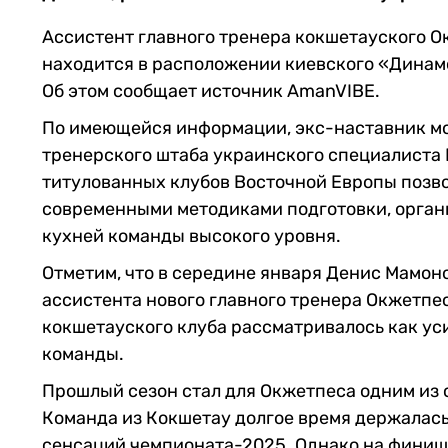
Ассистент главного тренера кокшетауского 
находится в расположении киевского «Динам
Об этом сообщает источник AmanVIBE.
По имеющейся информации, экс-наставник мо
тренерского штаба украинского специалиста 
титулованных клубов Восточной Европы позво
современными методиками подготовки, орган
кухней команды высокого уровня.
Отметим, что в середине января Денис Мамон
ассистента нового главного тренера Окжетпес
кокшетауского клуба рассматривалось как ус
команды.
Прошлый сезон стал для Окжетпеса одним из
Команда из Кокшетау долгое время держалась 
сенсаций чемпионата-2025. Однако на финишн