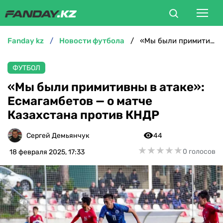
fanday kz
новости футбола
«Мы были примитивны в атаке»: Есмагамбетов — о матче Казахстана против КНДР
ФУТБОЛ
ФУТБОЛ
БОКС
«Мы были примитивны в атаке»:
Есмагамбетов — о матче
ММА
Казахстана против КНДР
ТЕННИС
Сергей Демьянчук
44
★
★
★
★
★
★
★
★
★
★
0 голосов
18 февраля 2025, 17:33
ХОККЕЙ
ФУТЗАЛ
ВЕЛОСПОРТ