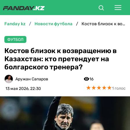
fanday kz
новости футбола
Костов близок к возвращению в Казахстан: кто претендует на болгарского тренера?
ФУТБОЛ
ФУТБОЛ
БОКС
Костов близок к возвращению в
Казахстан: кто претендует на
ММА
болгарского тренера?
ТЕННИС
Аружан Сапаров
16
★
★
★
★
★
★
★
★
★
★
1 голос
13 мая 2026, 22:30
ХОККЕЙ
ФУТЗАЛ
ВЕЛОСПОРТ