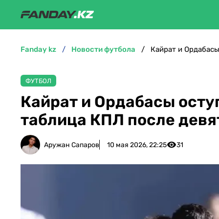
fanday kz
новости футбола
Кайрат и Ордабасы
ФУТБОЛ
Кайрат и Ордабасы осту
таблица КПЛ после девя
Аружан Сапаров
10 мая 2026, 22:25
31