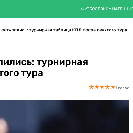
ФУТБОЛ
БОКС
ММА
ТЕННИ
 оступились: турнирная таблица КПЛ после девятого тура
пились: турнирная
того тура
★
★
★
★
★
★
★
★
★
★
1 голос