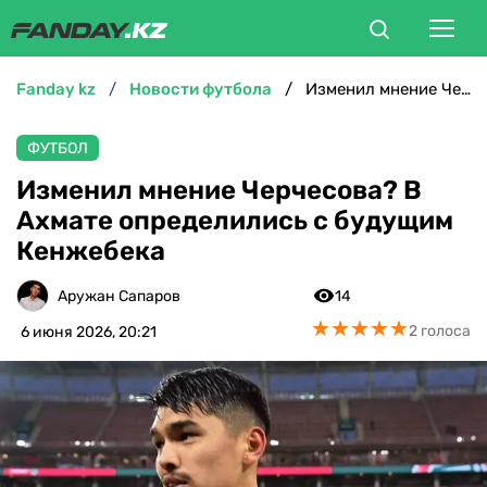
fanday kz
новости футбола
Изменил мнение Черчесова? В Ахмате определились с будущим Кенжебека
ФУТБОЛ
ФУТБОЛ
БОКС
Изменил мнение Черчесова? В
Ахмате определились с будущим
ММА
Кенжебека
ТЕННИС
Аружан Сапаров
14
★
★
★
★
★
★
★
★
★
★
2 голоса
6 июня 2026, 20:21
ХОККЕЙ
ФУТЗАЛ
ВЕЛОСПОРТ