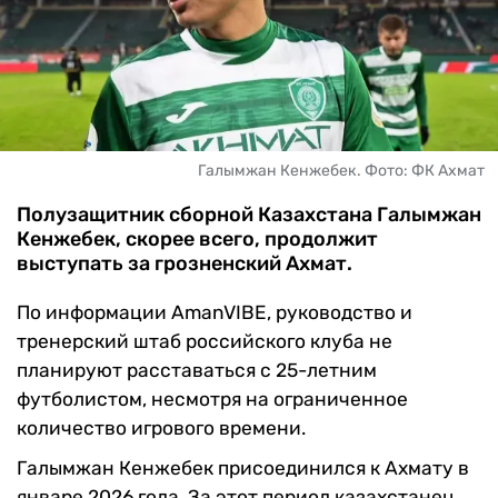
ЧМ-2026
ДРУГИЕ
БУКМЕКЕРЫ
Галымжан Кенжебек. Фото: ФК Ахмат
Полузащитник сборной Казахстана Галымжан
Кенжебек, скорее всего, продолжит
выступать за грозненский Ахмат.
По информации AmanVIBE, руководство и
тренерский штаб российского клуба не
планируют расставаться с 25-летним
футболистом, несмотря на ограниченное
количество игрового времени.
Галымжан Кенжебек присоединился к Ахмату в
январе 2026 года. За этот период казахстанец