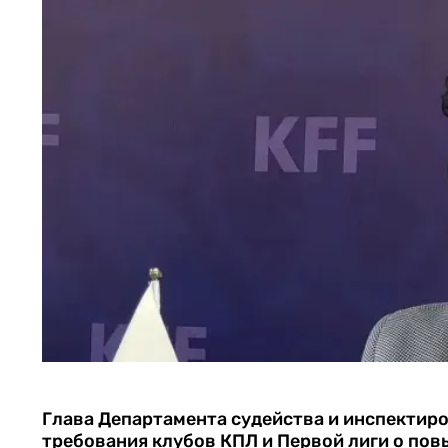
Глава Департамента судейства и инспекти
требования клубов КПЛ и Первой лиги о пов