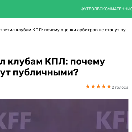
ФУТБОЛ
БОКС
ММА
ТЕННИ
Глава судей КФФ ответил клубам КПЛ: почему оценки арбитров не станут публичными?
л клубам КПЛ: почему
нут публичными?
★
★
★
★
★
★
★
★
★
★
2 голоса