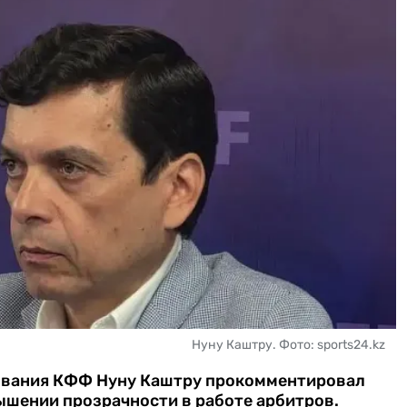
Нуну Каштру. Фото: sports24.kz
рования КФФ Нуну Каштру прокомментировал
ышении прозрачности в работе арбитров.