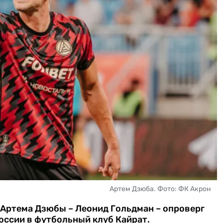
Артем Дзюба. Фото: ФК Акрон
 Артема Дзюбы – Леонид Гольдман – опроверг
оссии в футбольный клуб Кайрат.