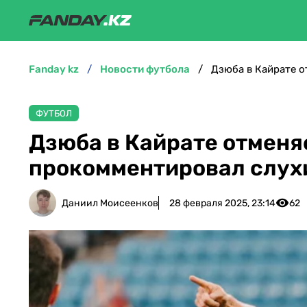
fanday kz
новости футбола
Дзюба в Кайрате о
ФУТБОЛ
Дзюба в Кайрате отменя
прокомментировал слух
Даниил Моисеенков
28 февраля 2025, 23:14
62