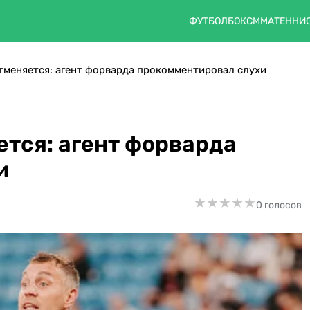
ФУТБОЛ
БОКС
ММА
ТЕННИ
тменяется: агент форварда прокомментировал слухи
ется: агент форварда
и
★
★
★
★
★
★
★
★
★
★
0 голосов